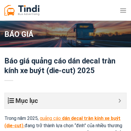
Bỏ
qua
nội
dung
BÁO GIÁ
Báo giá quảng cáo dán decal tràn
kính xe buýt (die-cut) 2025
Mục lục
Trong năm 2025,
quảng cáo
dán decal tràn kính xe buýt
(die-cut)
đang trở thành lựa chọn “đinh” của nhiều thương