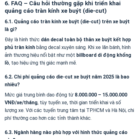
6. FAQ – Câu hỏi thường gặp khi triển khai
quảng cáo tràn kính xe buýt (die-cut)
6.1. Quảng cáo tràn kính xe buýt (die-cut) trên xe buýt
là gì?
Đây là hình thức
dán decal toàn bộ thân xe buýt kết hợp
phủ tràn kính
bằng decal xuyên sáng. Khi xe lăn bánh, hình
ảnh thương hiệu nổi bật như một
billboard di động khổng
lồ
, tạo hiệu ứng thị giác mạnh mẽ.
6.2. Chi phí quảng cáo die-cut xe buýt năm 2025 là bao
nhiêu?
Mức giá trung bình dao động từ
8.000.000 – 15.000.000
VNĐ/xe/tháng
, tùy tuyến xe, thời gian triển khai và số
lượng xe. Với các tuyến trung tâm tại TP.HCM và Hà Nội, chi
phí thường cao hơn các tỉnh thành khác.
6.3. Ngành hàng nào phù hợp với hình thức quảng cáo