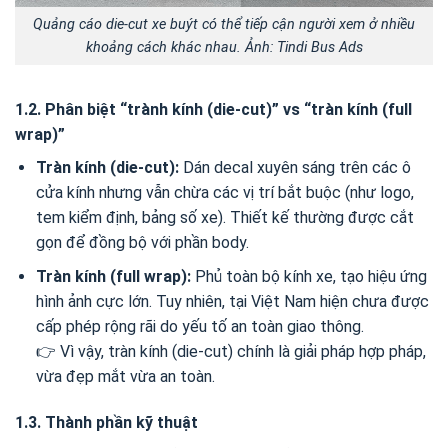
Quảng cáo die-cut xe buýt có thể tiếp cận người xem ở nhiều
khoảng cách khác nhau. Ảnh: Tindi Bus Ads
1.2. Phân biệt “trành kính (die-cut)” vs “tràn kính (full
wrap)”
Tràn kính (die-cut):
Dán decal xuyên sáng trên các ô
cửa kính nhưng vẫn chừa các vị trí bắt buộc (như logo,
tem kiểm định, bảng số xe). Thiết kế thường được cắt
gọn để đồng bộ với phần body.
Tràn kính (full wrap):
Phủ toàn bộ kính xe, tạo hiệu ứng
hình ảnh cực lớn. Tuy nhiên, tại Việt Nam hiện chưa được
cấp phép rộng rãi do yếu tố an toàn giao thông.
👉 Vì vậy, tràn kính (die-cut) chính là giải pháp hợp pháp,
vừa đẹp mắt vừa an toàn.
1.3. Thành phần kỹ thuật