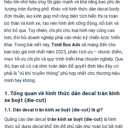
hiệu lớn nhờ hiệu ứng thị giác mạnh và khả năng bao phủ ấn
tượng trên đường phố. Khác với hình thức dán decal body
đơn thuần, leo kính giúp mở rộng diện tích hiển thị ra toàn
bộ thân và kính xe, tạo nên hình ảnh sống động, nổi bật và
khó bỏ qua. Tuy nhiên, chi phí cho loại hình này cũng cao
hơn, đòi hỏi doanh nghiệp phải cân nhắc kỹ chiến lược triển
khai. Trong bài viết này,
Tindi Bus Ads
sẽ mang đến cho
bạn báo giá mới nhất năm 2025, phân tích ưu – nhược điểm,
mẹo tối ưu chi phí và quy trình triển khai chuyên nghiệp. Qua
đó, bạn sẽ có cái nhìn toàn diện để quyết định liệu đây có
phải là “vũ khí truyền thông” phù hợp nhất cho thương hiệu
mình hay không.
1. Tổng quan về hình thức dán decal tràn kính
xe buýt (die-cut)
1.1. Dán decal tràn kính xe buýt (die-cut) là gì?
Quảng cáo dán decal
tràn kính xe buýt (die-cut)
là hình
thức sử dụng decal khổ lớn để phủ gần như toàn bộ bề mặt