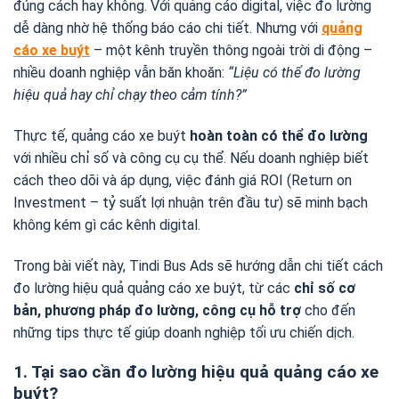
đúng cách hay không. Với quảng cáo digital, việc đo lường
dễ dàng nhờ hệ thống báo cáo chi tiết. Nhưng với
quảng
cáo xe buýt
– một kênh truyền thông ngoài trời di động –
nhiều doanh nghiệp vẫn băn khoăn:
“Liệu có thể đo lường
hiệu quả hay chỉ chạy theo cảm tính?”
Thực tế, quảng cáo xe buýt
hoàn toàn có thể đo lường
với nhiều chỉ số và công cụ cụ thể. Nếu doanh nghiệp biết
cách theo dõi và áp dụng, việc đánh giá ROI (Return on
Investment – tỷ suất lợi nhuận trên đầu tư) sẽ minh bạch
không kém gì các kênh digital.
Trong bài viết này, Tindi Bus Ads sẽ hướng dẫn chi tiết cách
đo lường hiệu quả quảng cáo xe buýt, từ các
chỉ số cơ
bản, phương pháp đo lường, công cụ hỗ trợ
cho đến
những tips thực tế giúp doanh nghiệp tối ưu chiến dịch.
1. Tại sao cần đo lường hiệu quả quảng cáo xe
buýt?