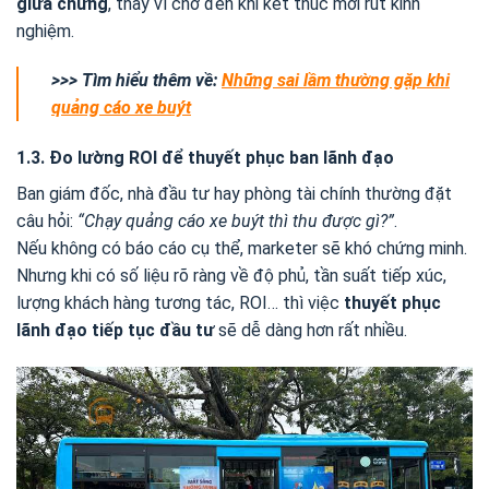
giữa chừng
, thay vì chờ đến khi kết thúc mới rút kinh
nghiệm.
>>> Tìm hiểu thêm về:
Những sai lầm thường gặp khi
quảng cáo xe buýt
1.3. Đo lường ROI để thuyết phục ban lãnh đạo
Ban giám đốc, nhà đầu tư hay phòng tài chính thường đặt
câu hỏi:
“Chạy quảng cáo xe buýt thì thu được gì?”
.
Nếu không có báo cáo cụ thể, marketer sẽ khó chứng minh.
Nhưng khi có số liệu rõ ràng về độ phủ, tần suất tiếp xúc,
lượng khách hàng tương tác, ROI… thì việc
thuyết phục
lãnh đạo tiếp tục đầu tư
sẽ dễ dàng hơn rất nhiều.