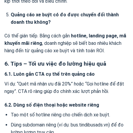
kịp thời theo dõi và điều chỉnh.
Quảng cáo xe buýt có đo được chuyển đổi thành
doanh thu không?
Có thể gián tiếp. Bằng cách gắn
hotline, landing page, mã
khuyến mãi riêng
, doanh nghiệp sẽ biết bao nhiêu khách
hàng đến từ quảng cáo xe buýt và tính toán ROI.
6. Tips – Tối ưu việc đo lường hiệu quả
6.1. Luôn gắn CTA cụ thể trên quảng cáo
Ví dụ: “Quét mã nhận ưu đãi 20%” hoặc “Gọi hotline để đặt
ngay”. CTA rõ ràng giúp đo chính xác lượt phản hồi.
6.2. Dùng số điện thoại hoặc website riêng
Tạo một số hotline riêng cho chiến dịch xe buýt.
Dùng subdomain riêng (ví dụ: bus.tindibusads.vn) để đo
lường lượng truy cập.