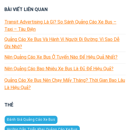
BÀI VIẾT LIÊN QUAN
Transit Advertising Là Gì? So Sánh Quảng Cáo Xe Bus –
Taxi – Tàu Điện
Quảng Cáo Xe Bus Và Hành Vi Người Đi Đường: Vì Sao Dễ
Ghi Nhớ?
Nên Quảng Cáo Xe Bus Ở Tuyến Nào Để Hiệu Quả Nhất?
Nên Quảng Cáo Bao Nhiêu Xe Bus Là Đủ Để Hiệu Quả?
Quảng Cáo Xe Bus Nên Chạy Mấy Tháng? Thời Gian Bao Lâu
Là Hiệu Quả?
THẺ
Đánh Giá Quảng Cáo Xe Bus
Hướng Dẫn Triển Khai Quảng Cáo Xe Bus