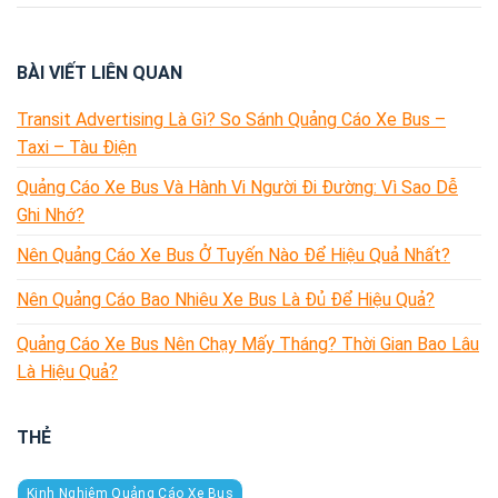
BÀI VIẾT LIÊN QUAN
Transit Advertising Là Gì? So Sánh Quảng Cáo Xe Bus –
Taxi – Tàu Điện
Quảng Cáo Xe Bus Và Hành Vi Người Đi Đường: Vì Sao Dễ
Ghi Nhớ?
Nên Quảng Cáo Xe Bus Ở Tuyến Nào Để Hiệu Quả Nhất?
Nên Quảng Cáo Bao Nhiêu Xe Bus Là Đủ Để Hiệu Quả?
Quảng Cáo Xe Bus Nên Chạy Mấy Tháng? Thời Gian Bao Lâu
Là Hiệu Quả?
THẺ
Kinh Nghiệm Quảng Cáo Xe Bus