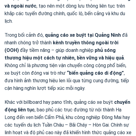
và ngoài nước
, tạo nên một dòng lưu thông liên tục trên
khắp các tuyến đường chính, quốc lộ, bến cảng và khu du
lịch.
Trong bối cảnh đó,
quảng cáo xe buýt tại Quảng Ninh
đã
nhanh chóng trở thành
kênh truyền thông ngoài trời
(OOH)
đầy tiềm năng – giúp doanh nghiệp
phủ sóng
thương hiệu một cách tự nhiên, bền vững và hiệu quả
.
Không chỉ là phương tiện vận chuyển công cộng phổ biến,
xe buýt còn đóng vai trò như
“biển quảng cáo di động”
,
đưa hình ảnh thương hiệu len lỏi qua từng cung đường, tiếp
cận hàng nghìn lượt tiếp xúc mỗi ngày.
Khác với billboard hay pano tĩnh, quảng cáo xe buýt
chuyển
động liên tục
, bao phủ các trục đường từ nội thành Hạ
Long đến ven biển Cẩm Phả, khu công nghiệp Đông Mai hay
các tuyến du lịch Tuần Châu – Bãi Cháy – Hòn Gai. Chính sự
linh hoạt và độ phủ cao này đã khiến hình thức quảng cáo xe