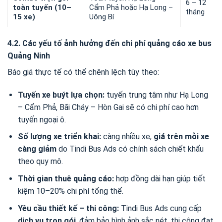
6 – 12
toàn tuyến (10–
Cẩm Phả hoặc Hạ Long –
tháng
15 xe)
Uông Bí
4.2. Các yếu tố ảnh hưởng đến chi phí quảng cáo xe bus
Quảng Ninh
Báo giá thực tế có thể chênh lệch tùy theo:
Tuyến xe buýt lựa chọn:
tuyến trung tâm như Hạ Long
– Cẩm Phả, Bãi Cháy – Hòn Gai sẽ có chi phí cao hơn
tuyến ngoại ô.
Số lượng xe triển khai:
càng nhiều xe,
giá trên mỗi xe
càng giảm
do Tindi Bus Ads có chính sách chiết khấu
theo quy mô.
Thời gian thuê quảng cáo:
hợp đồng dài hạn giúp tiết
kiệm 10–20% chi phí tổng thể.
Yêu cầu thiết kế – thi công:
Tindi Bus Ads cung cấp
dịch vụ trọn gói
, đảm bảo hình ảnh sắc nét, thi công đạt