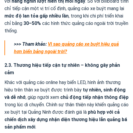
với
hàng nghìn lượt hiển thị mỗi ngày
. So với billboard tĩnh
chỉ tiếp cận một vị trí cố định, quảng cáo xe buýt mang lại
mức độ lan tỏa gấp nhiều lần
, trong khi chi phí triển khai
chỉ bằng
30–50%
các hình thức quảng cáo ngoài trời truyền
thống.
>>> Tham khảo:
Vì sao quảng cáo xe buýt hiệu quả
hơn biển bảng ngoài trời?
2.3. Thương hiệu tiếp cận tự nhiên – không gây phản
cảm
Khác với quảng cáo online hay biển LED, hình ảnh thương
hiệu trên thân xe buýt được trình bày
tự nhiên, sinh động
và dễ nhớ
, giúp người xem
chủ động tiếp nhận thông điệp
trong lúc di chuyển. Chính sự thân thiện này khiến quảng cáo
xe buýt tại Quảng Ninh được đánh giá là
phù hợp với cả
chiến dịch xây dựng nhận diện thương hiệu lẫn quảng bá
sản phẩm mới
.