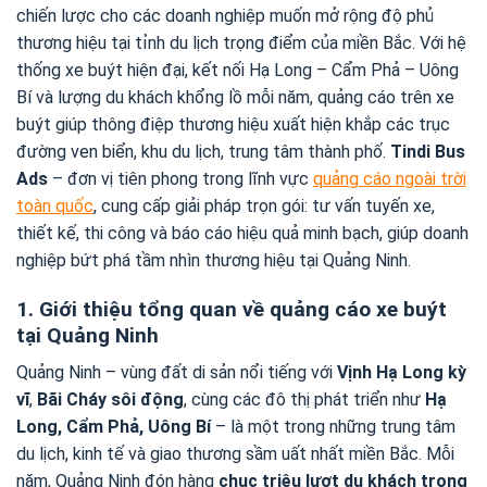
chiến lược cho các doanh nghiệp muốn mở rộng độ phủ
thương hiệu tại tỉnh du lịch trọng điểm của miền Bắc. Với hệ
thống xe buýt hiện đại, kết nối Hạ Long – Cẩm Phả – Uông
Bí và lượng du khách khổng lồ mỗi năm, quảng cáo trên xe
buýt giúp thông điệp thương hiệu xuất hiện khắp các trục
đường ven biển, khu du lịch, trung tâm thành phố.
Tindi Bus
Ads
– đơn vị tiên phong trong lĩnh vực
quảng cáo ngoài trời
toàn quốc
, cung cấp giải pháp trọn gói: tư vấn tuyến xe,
thiết kế, thi công và báo cáo hiệu quả minh bạch, giúp doanh
nghiệp bứt phá tầm nhìn thương hiệu tại Quảng Ninh.
1. Giới thiệu tổng quan về quảng cáo xe buýt
tại Quảng Ninh
Quảng Ninh – vùng đất di sản nổi tiếng với
Vịnh Hạ Long kỳ
vĩ
,
Bãi Cháy sôi động
, cùng các đô thị phát triển như
Hạ
Long, Cẩm Phả, Uông Bí
– là một trong những trung tâm
du lịch, kinh tế và giao thương sầm uất nhất miền Bắc. Mỗi
năm, Quảng Ninh đón hàng
chục triệu lượt du khách trong