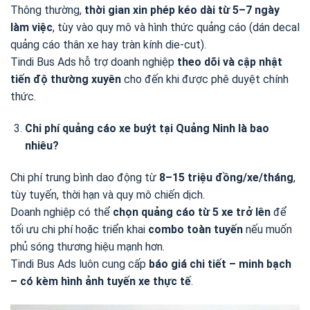
Thông thường,
thời gian xin phép kéo dài từ 5–7 ngày
làm việc
, tùy vào quy mô và hình thức quảng cáo (dán decal
quảng cáo thân xe hay tràn kính die-cut).
Tindi Bus Ads hỗ trợ doanh nghiệp
theo dõi và cập nhật
tiến độ thường xuyên
cho đến khi được phê duyệt chính
thức.
Chi phí quảng cáo xe buýt tại Quảng Ninh là bao
nhiêu?
Chi phí trung bình dao động từ
8–15 triệu đồng/xe/tháng
,
tùy tuyến, thời hạn và quy mô chiến dịch.
Doanh nghiệp có thể
chọn quảng cáo từ 5 xe trở lên
để
tối ưu chi phí hoặc triển khai
combo toàn tuyến
nếu muốn
phủ sóng thương hiệu mạnh hơn.
Tindi Bus Ads luôn cung cấp
báo giá chi tiết – minh bạch
– có kèm hình ảnh tuyến xe thực tế
.