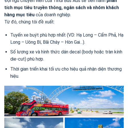
Đội ngũ chuyên viên của Tindi Bus Ads sẽ tiến hành
phân
tích mục tiêu truyền thông, ngân sách và nhóm khách
hàng mục tiêu
của doanh nghiệp.
Từ đó, chúng tôi đề xuất:
Tuyến xe buýt phù hợp nhất (VD: Hạ Long – Cẩm Phả, Hạ
Long – Uông Bí, Bãi Cháy – Hòn Gai…).
Số lượng xe và hình thức dán decal (body hoặc tràn kính
die-cut) phù hợp.
Thời gian triển khai tối ưu cho hiệu quả nhận diện thương
hiệu.