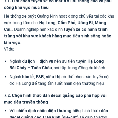
7.1. Lựa chọn tuyến xe có mật độ lưu thông cao và phủ
sóng khu vực mục tiêu
Hệ thống xe buýt Quảng Ninh hoạt động chủ yếu tại các khu
vực trung tâm như
Hạ Long, Cẩm Phả, Uông Bí, Móng
Cái
… Doanh nghiệp nên xác định
tuyến xe có hành trình
trùng với khu vực khách hàng mục tiêu sinh sống hoặc
làm việc
.
Ví dụ:
Ngành
du lịch – dịch vụ
nên ưu tiên tuyến
Hạ Long –
Bãi Cháy – Tuần Châu
, nơi tập trung đông du khách.
Ngành
bán lẻ, F&B, siêu thị
có thể chọn các tuyến nội
đô Hạ Long để tăng tần suất nhận diện thương hiệu.
7.2. Chọn hình thức dán decal quảng cáo phù hợp với
mục tiêu truyền thông
Với
chiến dịch nhận diện thương hiệu
, hình thức
dán
decal quảng cáo tràn kính (die-cut)
sẽ giúp thương