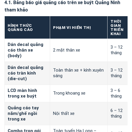
4.1. Bảng báo giá quảng cáo trên xe buýt Quảng Ninh
tham khảo
THỜI
HÌNH THỨC
GIAN
PHẠM VI HIỂN THỊ
QUẢNG CÁO
TRIỂN
KHAI
Dán decal quảng
3 – 12
cáo thân xe
2 mặt thân xe
tháng
(body)
Dán decal quảng
Toàn thân xe + kính xuyên
3 – 12
cáo tràn kính
sáng
tháng
(die-cut)
LCD màn hình
3 – 6
Trong khoang xe
trong xe buýt
tháng
Quảng cáo tay
6 – 12
nắm/ghế ngồi
Nội thất xe
tháng
trong xe
Combo trọn gói
Toàn tuyến Hạ Long –