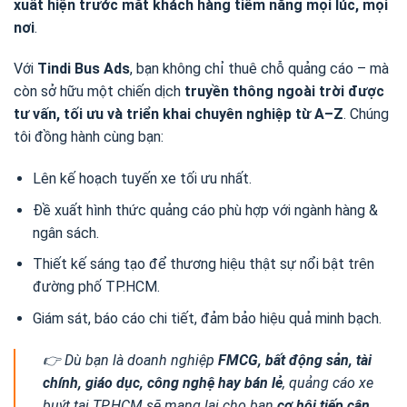
xuất hiện trước mắt khách hàng tiềm năng mọi lúc, mọi
nơi
.
Với
Tindi Bus Ads
, bạn không chỉ thuê chỗ quảng cáo – mà
còn sở hữu một chiến dịch
truyền thông ngoài trời được
tư vấn, tối ưu và triển khai chuyên nghiệp từ A–Z
. Chúng
tôi đồng hành cùng bạn:
Lên kế hoạch tuyến xe tối ưu nhất.
Đề xuất hình thức quảng cáo phù hợp với ngành hàng &
ngân sách.
Thiết kế sáng tạo để thương hiệu thật sự nổi bật trên
đường phố TP.HCM.
Giám sát, báo cáo chi tiết, đảm bảo hiệu quả minh bạch.
👉 Dù bạn là doanh nghiệp
FMCG, bất động sản, tài
chính, giáo dục, công nghệ hay bán lẻ
, quảng cáo xe
buýt tại TP.HCM sẽ mang lại cho bạn
cơ hội tiếp cận