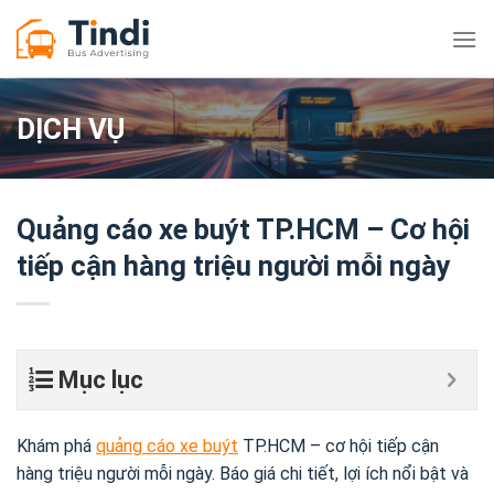
Bỏ
qua
nội
dung
DỊCH VỤ
Quảng cáo xe buýt TP.HCM – Cơ hội
tiếp cận hàng triệu người mỗi ngày
Mục lục
Khám phá
quảng cáo xe buýt
TP.HCM – cơ hội tiếp cận
hàng triệu người mỗi ngày. Báo giá chi tiết, lợi ích nổi bật và