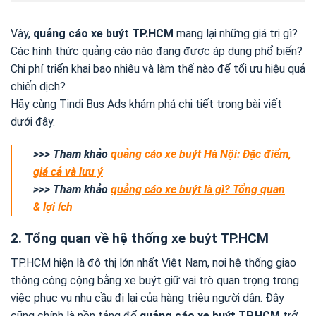
Vậy,
quảng cáo xe buýt TP.HCM
mang lại những giá trị gì?
Các hình thức quảng cáo nào đang được áp dụng phổ biến?
Chi phí triển khai bao nhiêu và làm thế nào để tối ưu hiệu quả
chiến dịch?
Hãy cùng Tindi Bus Ads khám phá chi tiết trong bài viết
dưới đây.
>>> Tham khảo
quảng cáo xe buýt Hà Nội: Đặc điểm,
giá cả và lưu ý
>>> Tham khảo
quảng cáo xe buýt là gì? Tổng quan
& lợi ích
2. Tổng quan về hệ thống xe buýt TP.HCM
TP.HCM hiện là đô thị lớn nhất Việt Nam, nơi hệ thống giao
thông công cộng bằng xe buýt giữ vai trò quan trọng trong
việc phục vụ nhu cầu đi lại của hàng triệu người dân. Đây
cũng chính là nền tảng để
quảng cáo xe buýt TP.HCM
trở