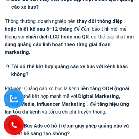
cáo xe bus?
Thông thường, doanh nghiệp nên
thay đổi thông điệp
hoặc thiết kế sau 6–12 tháng
để đảm bảo tính mới mẻ.
Riêng với
chiến dịch LCD hoặc mã QR
, có thể cập nhật
nội
dung quảng cáo linh hoạt theo từng giai đoạn
marketing.
Tôi có thể kết hợp quảng cáo xe bus với kênh khác
không?
Rất nên! Quảng cáo xe bus là kênh
nền tảng OOH (ngoài
trời)
có thể kết hợp mạnh mẽ với
Digital Marketing,
Social Media, Influencer Marketing
… để
tăng hiệu ứng
lan tỏa đa kênh
và tối ưu chi phí truyền thông.
Tindi Bus Ads có hỗ trợ xin giấy phép quảng cáo và
thiết kế sáng tạo không?