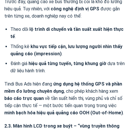
Trước đây, quảng cáo xe bus thường bị coi là khó đo lường
hiệu quả. Tuy nhiên, với
công nghệ định vị GPS
được gắn
trên từng xe, doanh nghiệp nay có thể:
Theo dõi
lộ trình di chuyển và tần suất xuất hiện thực
tế
.
Thống kê
khu vực tiếp cận, lưu lượng người nhìn thấy
quảng cáo (impression)
.
Đánh giá
hiệu quả từng tuyến, từng khung giờ
dựa trên
dữ liệu hành trình.
Tindi Bus Ads hiện đang
ứng dụng hệ thống GPS và phần
mềm đo lường chuyên dụng
, cho phép khách hàng xem
báo cáo trực quan
về tần suất hiển thị, vùng phủ và chỉ số
tiếp cận thực tế — một bước tiến quan trọng trong việc
minh bạch hóa hiệu quả quảng cáo OOH (Out-of-Home)
.
2.3. Màn hình LCD trong xe buýt – “vùng truyền thông