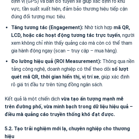
định vị (GPS) và bản đồ tuyến xe giúp xác định rõ khu
vực, tần suất xuất hiện, đảm bảo thương hiệu tiếp cận
đúng đối tượng mục tiêu.
Tăng tương tác (Engagement):
Nhờ tích hợp
mã QR,
LCD, hoặc các hoạt động tương tác trực tuyến
, người
xem không chỉ nhìn thấy quảng cáo mà còn có thể tham
gia hành động ngay (scan – truy cập – mua hàng).
Đo lường hiệu quả (ROI Measurement):
Thông qua nền
tảng công nghệ, doanh nghiệp có thể theo dõi
số lượt
quét mã QR, thời gian hiển thị, vị trí xe
, giúp xác định
rõ giá trị đầu tư trên từng đồng ngân sách.
Kết quả là một chiến dịch
vừa tạo ấn tượng mạnh mẽ
trên đường phố, vừa minh bạch trong dữ liệu hiệu quả –
điều mà quảng cáo truyền thống khó đạt được.
5.2. Tạo trải nghiệm mới lạ, chuyên nghiệp cho thương
hiệu