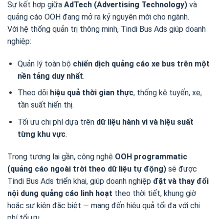
Sự kết hợp giữa
AdTech (Advertising Technology)
và
quảng cáo OOH đang mở ra kỷ nguyên mới cho ngành.
Với hệ thống quản trị thông minh, Tindi Bus Ads giúp doanh
nghiệp:
Quản lý toàn bộ
chiến dịch quảng cáo xe bus trên một
nền tảng duy nhất
.
Theo dõi
hiệu quả thời gian thực
, thống kê tuyến, xe,
tần suất hiển thị.
Tối ưu chi phí dựa trên
dữ liệu hành vi và hiệu suất
từng khu vực
.
Trong tương lai gần, công nghệ
OOH programmatic
(quảng cáo ngoài trời theo dữ liệu tự động)
sẽ được
Tindi Bus Ads triển khai, giúp doanh nghiệp
đặt và thay đổi
nội dung quảng cáo linh hoạt
theo thời tiết, khung giờ
hoặc sự kiện đặc biệt — mang đến hiệu quả tối đa với chi
phí tối ưu.