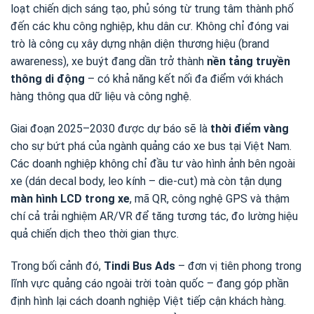
loạt chiến dịch sáng tạo, phủ sóng từ trung tâm thành phố
đến các khu công nghiệp, khu dân cư. Không chỉ đóng vai
trò là công cụ xây dựng nhận diện thương hiệu (brand
awareness), xe buýt đang dần trở thành
nền tảng truyền
thông di động
– có khả năng kết nối đa điểm với khách
hàng thông qua dữ liệu và công nghệ.
Giai đoạn 2025–2030 được dự báo sẽ là
thời điểm vàng
cho sự bứt phá của ngành quảng cáo xe bus tại Việt Nam.
Các doanh nghiệp không chỉ đầu tư vào hình ảnh bên ngoài
xe (dán decal body, leo kính – die-cut) mà còn tận dụng
màn hình LCD trong xe
, mã QR, công nghệ GPS và thậm
chí cả trải nghiệm AR/VR để tăng tương tác, đo lường hiệu
quả chiến dịch theo thời gian thực.
Trong bối cảnh đó,
Tindi Bus Ads
– đơn vị tiên phong trong
lĩnh vực quảng cáo ngoài trời toàn quốc – đang góp phần
định hình lại cách doanh nghiệp Việt tiếp cận khách hàng.