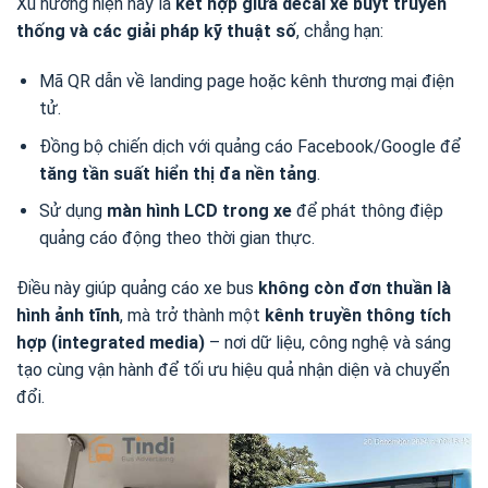
Xu hướng hiện nay là
kết hợp giữa decal xe buýt truyền
thống và các giải pháp kỹ thuật số
, chẳng hạn:
Mã QR dẫn về landing page hoặc kênh thương mại điện
tử.
Đồng bộ chiến dịch với quảng cáo Facebook/Google để
tăng tần suất hiển thị đa nền tảng
.
Sử dụng
màn hình LCD trong xe
để phát thông điệp
quảng cáo động theo thời gian thực.
Điều này giúp quảng cáo xe bus
không còn đơn thuần là
hình ảnh tĩnh
, mà trở thành một
kênh truyền thông tích
hợp (integrated media)
– nơi dữ liệu, công nghệ và sáng
tạo cùng vận hành để tối ưu hiệu quả nhận diện và chuyển
đổi.